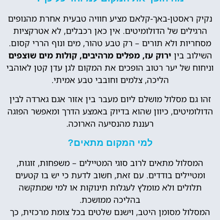
נקיק ראסטן-באך-קלאם מציע חוויה טבעית אחרת מהנופים
הרגילים של הדולומיטים. אין כאן רכבלים, לא אטרקציות
מסחריות ולא תורים – רק טבע טהור, מים ונוף הררי קסום.
השילוב בין
ירוק עז, מפלים מרהיבים, קולות מים שוצפים
וניחוח של יער רטוב הופכים את המקום לגן עדן קטן לאוהבי
הליכה, צלמים וחובבי טבע אמיתי.
זהו גם מסלול מושלם ליום מעבר בין אזור אגם גארדה לבין
הדולומיטים, כיוון שהוא בדיוק באמצע הדרך ומאפשר הפוגה
רעננת מהנסיעה הארוכה.
למי המקום מתאים?
המסלול מתאים לרוב סוגי המטיילים – משפחות, זוגות,
ומטיילים בודדים. עם זאת, חשוב לדעת כי יש בו קטעים
תלולים ולא מומלץ לעגלות תינוקות או למי שמתקשה
בהליכה ממושכת.
המסלול מסומן היטב, וישנם שלטים בכל צומת מרכזית, כך