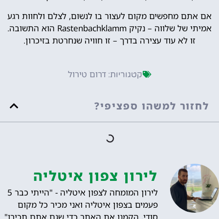
אם אתם מחפשים מקום לעצור בו לנשום, לצלם ולחוות רגע
אמיתי של שלווה – נקיק Rastenbachklamm הוא התשובה.
זו לא עוד עצירה בדרך – זו חוויה שנחרטת בזיכרון.
דרום טירול
קטגוריות:
לחזור למשהו ספציפי?
לירון צפון איטליה
לירון המומחה לצפון איטליה - "הייתי כבר 5
פעמים בצפון איטליה ואני מכיר כל מקום
סודי, הקמנו את האתר כדי שגם אתם תכירו".