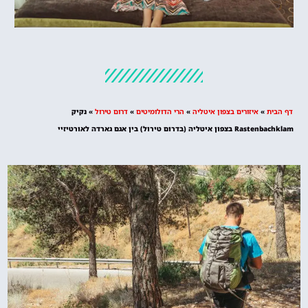
מלונות
מציאת מלון
מומלץ?
דף הבית
»
איזורים בצפון איטליה
»
הרי הדולומיטים
»
דרום טירול
»
נקיק
לחצו
Rastenbachklam בצפון איטליה (בדרום טירול) בין אגם גארדה לאורטיזיי
פה!