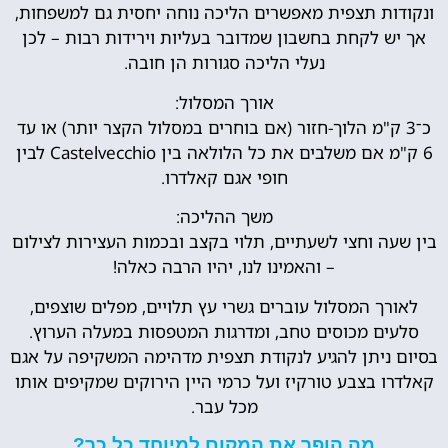
ונקודות תצפית מאפשרים הליכה נוחה יחסית גם למשפחות,
אך יש לקחת בחשבון שמדובר בעליות וירידות רבות – לכן
נעלי הליכה סגורות הן חובה.
אורך המסלול:
כ־3 ק"מ הלוך-חזור (אם בוחרים במסלול הקצר יותר) או עד
6 ק"מ אם משלבים את כל הלולאה בין Castelvecchio לבין
חופי אגם קאלדרו.
משך ההליכה:
בין שעה וחצי לשעתיים, תלוי בקצב ובכמות העצירות לצילום
– והאמינו לנו, יהיו הרבה כאלה!
לאורך המסלול עוברים גשרי עץ תלויים, מפלים שוצפים,
סלעים מכוסים טחב, ומדרגות המטפסות במעלה הערוץ.
בסיום ניתן להגיע לנקודת תצפית מדהימה המשקיפה על אגם
קאלדרו בצבע טורקיז ועל כרמי היין הירוקים שמקיפים אותו
מכל עבר.
מה הופך את המקום למיוחד כל כך?