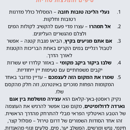
טיפים והמלצות סודיות
נעלי הליכה טובות חובה
– המסלול כולל מדרגות
רטובות וחלקות.
אל תמהרו
– עצרו מדי פעם להקשיב לקולות המים
ולצלם מהגשרים העליונים.
אם אתם מגיעים בקיץ
, הביאו מגבת קטנה – אפשר
לטבול רגליים במים הקרים באחת הבריכות הקטנות
לאורך הדרך.
שלבו ביקור ביקב מקומי
– באזור קלדרו יש עשרות
יקבים משפחתיים עם טעימות יין ייחודיות.
שמרו את המקום הזה לעצמכם
– עדיין מדובר באחד
המקומות הפחות מוכרים באינטרנט, וזה חלק מהקסם
שלו.
נקיק ראסטן-באך-קלאם הוא
עצירה מושלמת בין אגם
גארדה לדולומיטים
, מקום שבו אפשר להרגיש את העוצמה
של הטבע האיטלקי הפראי מבלי להתרחק מהדרך הראשית.
זהו אחד הסודות השמורים של דרום טירול – מסלול קצר,
חינמי, נגיש ומרשים, המשלב יער, מים, סלעים ונוף מהאגדות.