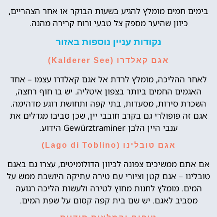
בימים חמים מומלץ להגיע בשעות הבוקר או אחר הצהריים,
כיוון שהיער מספק צל טבעי ורוח קרירה מהנה.
נקודות עניין נוספות באזור
אגם קאלדרו (Kalderer See)
לאחר ההליכה, מומלץ לרדת אל אגם קאלדרו עצמו – אחד
האגמים החמים ביותר בצפון איטליה. יש בו חוף רחצה,
השכרת סירות, מסעדות, בתי קפה ותחושת רוגע מדהימה.
אגם זה פופולרי גם בקרב חובבי יין, שכן סביבו מגדלים את
ענבי היין הלבן Gewürztraminer הידוע.
אגם טובלינו (Lago di Toblino)
אם אתם ממשיכים צפונה לכיוון הדולומיטים, עצרו גם באגם
טובלינו – אגם קטן וציורי עם טירה עתיקה היושבת ממש על
המים. מומלץ לחנות מחוץ לטירה ולעשות הליכה רגועה
מסביב לאגם. יש שם בית קפה קסום על שפת המים.