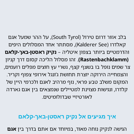
בלב אזור דרום טירול (South Tyrol), על ההר שמעל אגם
קאלדרו (Kalderer See), מסתתר אחד המסלולים היפים
והדרמטיים ביותר בצפון איטליה –
נקיק ראסטן-באך-קלאם
(Rastenbachklamm)
. זהו מסלול הליכה קסום דרך קניון
צר שמים נופל בו בשצף קצף, גשרי עץ חוצים מפלים רועמים,
והצמחייה הירוקה יוצרת תחושת ג’ונגל אירופי צפוף וקריר.
המקום משלב טבע פראי, נוף מרהיב לאגם ולכרמי היין של
קלדרו, ונגישות מצוינת למטיילים שנמצאים בין אגם גארדה
לאורטיזיי שבדולומיטים.
איך מגיעים אל נקיק ראסטן-באך-קלאם
הגישה לנקיק נוחה מאוד, במיוחד אם אתם בדרך בין
אגם