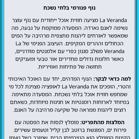
נוף פנורמי בלתי נשכח
La Veranda מציעה חווית אוכל ייחודית עם נוף עוצר
נשימה לאגם גארדה. המסעדה ממוקמת על גבעה, מה
שמאפשר לאורחים ליהנות מתצפית מרהיבה על המים
הכחולים וההרים המקיפים. העיצוב הפנימי של La
Veranda משלב סגנון כפרי עם אלמנטים מודרניים,
כאשר חלונות גדולים מחדירים אור טבעי ומעניקים
תחושה של פתיחות ואוויריות.
למה כדאי לבקר:
הנוף המדהים, יחד עם האוכל האיכותי
והטרי, הופכים את La Veranda לאופציה מצוינת לכל מי
שמחפש חווית אוכל בלתי נשכחת. המסעדה מתאימה
במיוחד לארוחות רומנטיות או חגיגות מיוחדות, כשאתם
רוצים ליהנות ממראה של שקיעה מרהיבה על האגם.
המלצות מהתפריט:
מומלץ לנסות את הפסטה עם
פירות ים, המוגשת ברוטב לבן קליל וטעמים עשירים.
הקינוח המומלץ הוא הטירמיסו הבית, שמוכר בשל טעמו