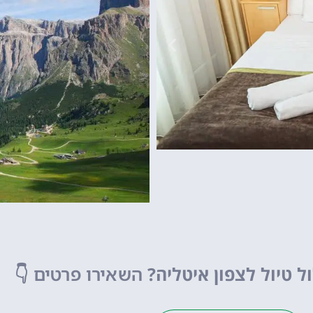
גארדלנד
פארק שעשועים של
מפספסים!
ל טיול לצפון איטליה?
השאירו פרטים
👇
לחצו פה!