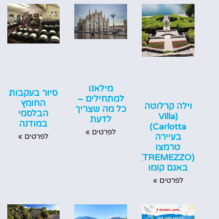
מילאנו
סיור בעקבות
למתחילים –
החומץ
וילה קרלוטה
כל מה שצריך
הבלסמי
(Villa
לדעת
במודנה
Carlotta)
לפרטים »
בעיירה
לפרטים »
טרמצו
(TREMEZZO)
באגם קומו
לפרטים »