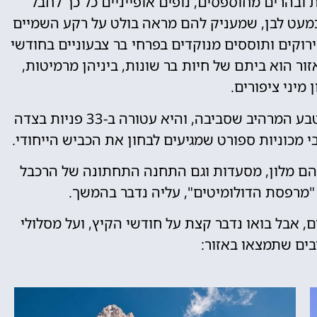
ובהרים מחוספסים, נופים אופייניים כל כך לחבל
 כמעט לבן, שמעניק להם מראה בולט על רקע השמיים
רוקים ותוססים מנוקדים בפרחי בר צבעוניים בחודשי
זור הוא ביתם של חיות בר שונות, ביניהן מרמיטות,
ן מיני ציפורים.
הדרך שמובילה לפאסו פורדוי מפורסמת בשל הטבע המרהיב שסביבה, והיא עטורה ב-33 פניות בצדה
י מכוניות ספורט שמגיעים לבחון את הכביש הייחודי.
הם מלון, מסעדות וגם התחנה התחתונה של הרכבל
"מרפסת הדולומיטים", עליה נדבר בהמשך.
, אבל בואו נדבר קצת על חודשי הקיץ, ועל מסלולי
ים שתמצאו באזור: