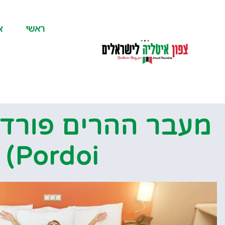
לתוכן
ראשי
א
Pordoi)