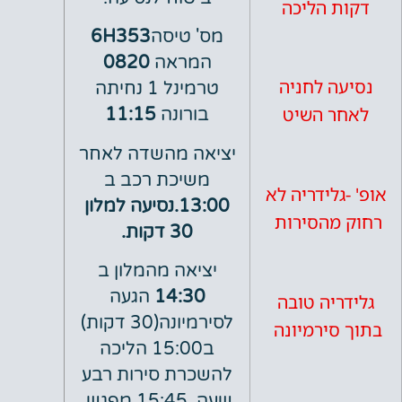
 הליכה
מס' טיסה
6H353
המראה
0820
 לחניה
טרמינל 1 נחיתה
 השיט
בורונה
11:15
יציאה מהשדה לאחר
משיכת רכב ב
לידריה לא
13:00.נסיעה למלון
מהסירות
30 דקות.
יציאה מהמלון ב
14:30
הגעה
יה טובה
לסירמיונה(30 דקות)
ירמיונה
ב15:00 הליכה
להשכרת סירות רבע
שעה. 15:45 מפגש.