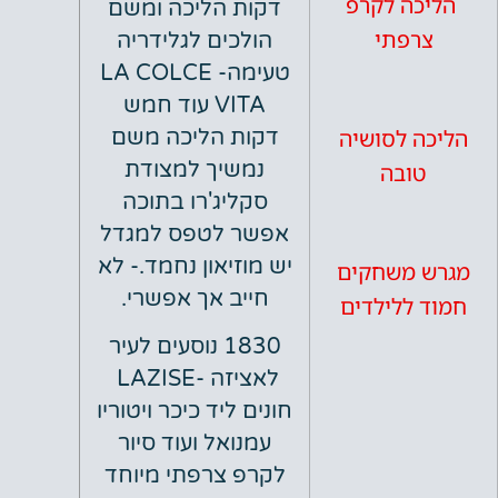
ה לקרפ
דקות הליכה ומשם
פתי
הולכים לגלידריה
טעימה- LA COLCE
VITA עוד חמש
 לסושיה
דקות הליכה משם
נמשיך למצודת
ובה
סקליג'רו בתוכה
אפשר לטפס למגדל
יש מוזיאון נחמד.- לא
משחקים
חייב אך אפשרי.
ללילדים
1830 נוסעים לעיר
לאציזה -LAZISE
חונים ליד כיכר ויטוריו
עמנואל ועוד סיור
לקרפ צרפתי מיוחד