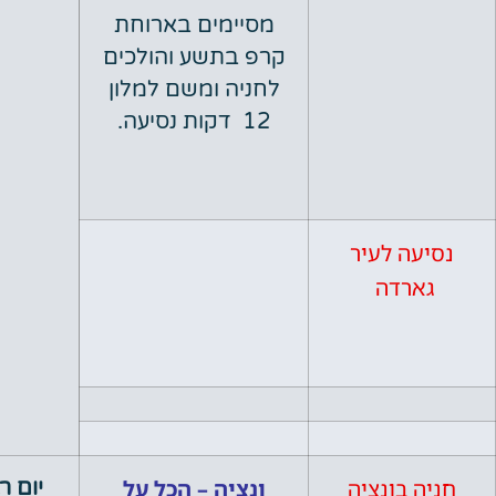
מסיימים בארוחת
קרפ בתשע והולכים
לחניה ומשם למלון
12 דקות נסיעה.
ה לעיר
רדה
בונציה
ונציה – הכל על
יום רביעי