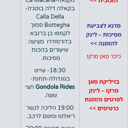
כית >>
מקנאה-Ca Macana
בקאלה דלה בוטג׳ה-
Calla Della
לצביעת
Bottegha סמוך
לקמפו בן ברנבא
 – לינק
בדורסודרו מציעה
נה >>
שיעורים בהכנת
אן מרקו
מסיכות.
18:30- שייט
בגונדולה-תחנת-
קת סאן
Gondola Rides
חצי
– לינק
שעה.
 והזמנת
סים >>
19:00 הליכה לגשר
ריאלטו ומשם לרכב.