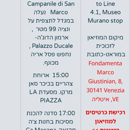
to L
Campanile di San
4.1, M
Marco נעלה
Murano
במגדל לתצפית על
ונציה 99 מטר
,
המוזיאון
ארמון הדוג'ה-
וכית
Palazzo Ducale ,
ו-כתובת
נחפש פסל אריה
Fondam
מכונף.
Mar
15:00 ארוחת
Giustini
צהריים בכיכר סאן
30141 V
מרקו. מסעדת LA
PIAZZA
כרטיסים
17:00 סדנה להכנת
זיאון
מסיכות בחנות צ׳ה