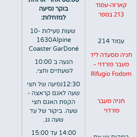
08:00 אחרי ארוחת
ה-עמוד
בוקר נסיעה
למזחלות:
שעות פעילות
10-
1630Alpine
21
Coaster GarDoné
סעדה ליד
הגעה ב 10:00
ורדוי –
לשעתיים וחצי.
Rifugio
12:30נסיעה של חצי
שעה לאגם קראצה -
 מעבר
הקפת האגם חצי
רדוי
שעה. ביקור של עד
שעה גג.
14:00 עד 15:00