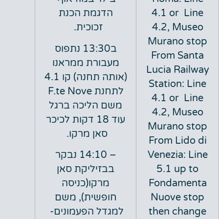
4.1 or
הדגמת הכנת
4.2, M
זכוכית.
Murano
ב13:30 נתפוס
From S
מעבורת ממראנו
Lucia R
(אותה תחנה) קו 4.1
Station
לתחנת
F.te Nove
4.1 or
משם הליכה ברגל
4.2, M
עוד 18 דקות לכיכר
Murano
סאן מרקו.
From Li
Venezia
– 14:10 נבקר
5.1 u
בבזיליקת סאן
Fondam
מרקו(כניסה
Nuove 
חופשית), משם
then c
למגדל הפעמונים-