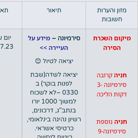
והערות
תיאור
תאריך
ובות
 השכרת
מידע על
יום שבת
סירמיונה –
01.07.23
ירה
העיירה >>
יציאה לטיול
😊
קרובה
יציאה לשדה(שבת
לפנות בוקר) ב
סירמיונה -3
0330 –
לא לשכוח
 הליכה
למשוך 1000 יורו
בנתב"ג, דרכונים,
רשיון נהיגה בינלאומי,
נוספת
כרטיסי אשראי.
סירמיונה-9
ביטוח לנסיעה.