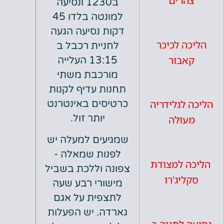
רים
ב1230 ונסיעה
למונטה בלדו 45
דקות נסיעה הגעה
 לכיכר
לחניית רכבל ב
בור
13:15 העלייה
מורכבת משתי
תחנות עדיף לקנות
לגלידריה
כרטיסים באינטרנט
יותר זול.
ולה
שמגיעים למעלה יש
לפנות שמאלה -
 למצודת
צפונה וללכת בשביל
יג'רו
מישורי רבע שעה
לתצפית על אגם
גארדה. יש הפעלות