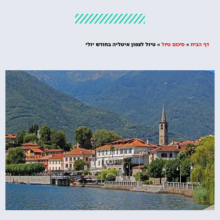
מלונות
מציאת מלון
פאר
מומלץ?
יכום טיול
»
טיול לצפון איטליה בחודש יולי
לחצו
פה!