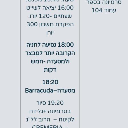
נה בספר
16:00 יציאה לשייט
10
שעתיים -120 יורו.
הפקדת משכון 300
יורו
1
8:00 נסיעה לחניה
הקרובה יותר למבצר
ולמסעדה -חמש
דקות
18:20
מסעדה
–
Barracuda
:
19
20 סיור
בסרמיונה +גלידה
לקינוח – הרוב לל"ג