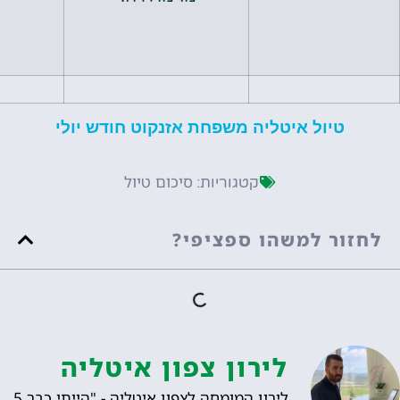
ול איטליה משפחת אזנקוט חודש יולי
סיכום טיול
קטגוריות:
 למשהו ספציפי?
לירון צפון איטליה
לירון המומחה לצפון איטליה - "הייתי כבר 5