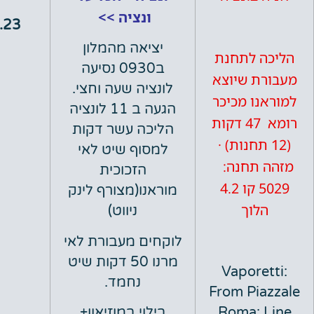
ונציה >>
5.7.23
יציאה מהמלון
 לתחנת
ב0930 נסיעה
ת שיוצא
לונציה שעה וחצי.
ו מכיכר
הגעה ב 11 לונציה
רומא 47 דקות
הליכה עשר דקות
1 תחנות) ·
למסוף שיט לאי
 תחנה:
הזכוכית
5029 קו 4.2
מוראנו(מצורף לינק
לוך
ניווט)
לוקחים מעבורת לאי
מרנו 50 דקות שיט
Vapore
נחמד.
From Pi
Roma: 
בילוי במוזיאון+