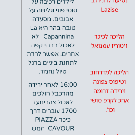
לחניה ב
לילדים רכיבה על
Lazi
סוסי פוני וגלישה על
אבובים. מסעדה
טובה בהר היא La
 לכיכר
Capannina לא
ו עמנואל
לאכול בבתי קפה
אחרים. אפשר לרדת
לתחנת ביניים ברגל
טיול נחמד.
למדרחוב
ס צפונה
16:00 לאחר ירידה
ה דרומה
מהרכבל הולכים
רפ סושי
לאכול צהריםעד
כו'.
1700 עוברים דרך
כיכר PIAZZA
CAVOUR חמש