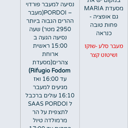
 יש את
נסיעה למעבר פורדוי
מסעדת MARIA
– PORDOI(מעבר
פציה -
ההרים הגבוה ביותר
 טובה
2950 מטר) שעה
ראה
נסיעה הגעה ב
לע -שוקו
15:00 ראשית
וט קצר
ארוחת
צהרים(מסעדת
)
Rifugio Fodom
עד 16:00 ואז
מגיעים למעבר
16:10 עולים ברכבל
ל SAAS PORDOI
לתצפית על הר
מרמולדה טיול