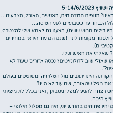
5-14/6/2023
אינו? הנופים המדהימים, האנשים, האוכל, הצבעים…
לול הנבחר עד כשבועיים לפני הטיסה…
היו דילים ממש שווים), הצענו גם לאמא שלי להצטרף,
לסגור מקומות לינה (שגם הם עוד היו אז במחירים
טיביים).
"? שאלתי את האיש שלי.
או שאולי שוב לדולומיטים? נכסה אזורים שעוד לא
ינו?"…
 הקורונה היינו יושבים מול הטלויזיה ומשוטטים בעולם
 את מפל שטאובך, שם עוד לא היינו".
 רצתה להגיע למפלי גיסבאך, ואני בכלל לא מיציתי
ייץ היפה.
 יהיו פתוחים בחודש יוני, היה גם מסלול חילופי –