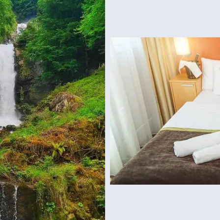
גארדלנד