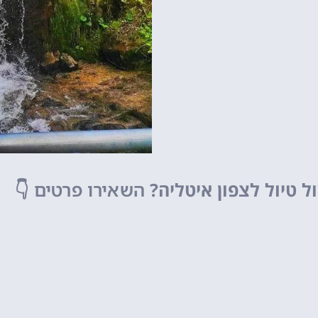
פארק שעשועים של
מפספסים!
לחצו פה!
ל טיול לצפון איטליה?
השאירו פרטים
👇