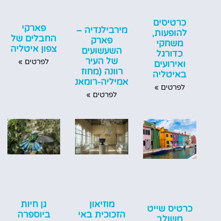
כרטיסים
פארקי
מירבילנדיה –
להופעות,
החבלים של
פארק
משחקי
צפון איטליה
השעשועים
כדורגל
של העיר
לפרטים »
ואירועים
רוונה (מחוז
באיטליה
אמיליה-רומאניה)
לפרטים »
לפרטים »
גן חיות
מוזיאון
כרטיס שייט
ביוספרה
הזכוכית באי
משולב