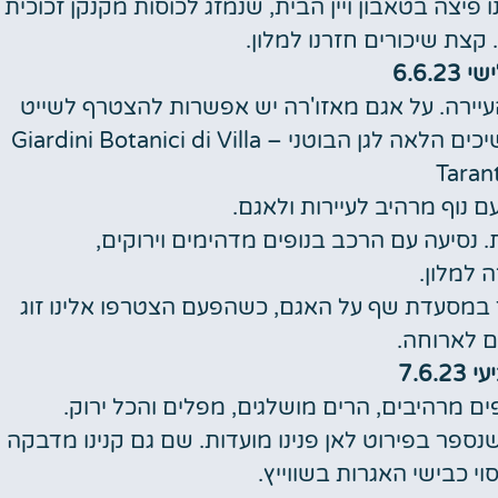
יצה בטאבון ויין הבית, שנמזג לכוסות מקנקן זכוכית
קצת שיכורים חזרנו למלון.
6.6.23
עיירה. על אגם מאזו'רה יש אפשרות להצטרף לשייט
לאיים, אך היינו שם בטיול הקודם באיטליה. ממשיכים הלאה לגן הבוטני – Giardini Botanici di Villa
Taran
ם נוף מרהיב לעיירות ולאגם.
 נסיעה עם הרכב בנופים מדהימים וירוקים,
 למלון.
ד במסעדת שף על האגם, כשהפעם הצטרפו אלינו זוג
ם לארוחה.
7.6.2
ים מרהיבים, הרים מושלגים, מפלים והכל ירוק.
נספר בפירוט לאן פנינו מועדות. שם גם קנינו מדבקה
י כבישי האגרות בשווייץ.