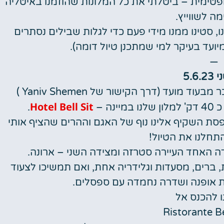
פטימית – ביטלתי את כל המלונות שהוזמנו באיטליה
ה לשווייץ.
ו, סטינו ממנו מידי פעם כדי לגלות שבילים נסתרים
יועד בעיקר למי שמתכנן טיול דומה).
—
5.6.
נחיתה רכה במילאנו מלאפנסה. הרכב שהושכר מבעוד מועד (דרך הקישור של Yaniv Shemen )
Hotel Bell Sit
ה –
.
סת השקיף אלינו נוף של האגם וההרים שהציף אותי
תחלנו את הטיול!
דה האחד העיירה סטרזה ומצידה השני – ארונה.
, ברים, מסעדות וגלידריה אחת, ואם תמשיכו לצעוד
ות אופנה ושדרה נחמדה עם ספסלים.
 להכנס אל
Ristorante Be