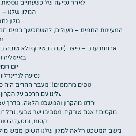
לאחר נסיעה של כשעתיים נוספות הג
e
המלון שלנו –
מלון נח
המעיינות החמים – מעולים, להשתכשך במים חמים
מו
ארוחת ערב – פיצה (יקרה בטירוף ולא טובה בכ
באיטליה ול
יום חמישי 3
נסיעה לגרינדלו
נופים מהממים!! מעבר ההרים היה סגו
עלינו עם הרכב על הקרון
ירדנו מהקרון והמשכנו הלאה, בדרך עצרנו בפארק 
מקסים!! אגם טורקיז, מסביבו יער טבעי, נחל ז
קסום, ומסעדה טוב
משם המשכנו הלאה למלון שלנו השוכן ממש מו