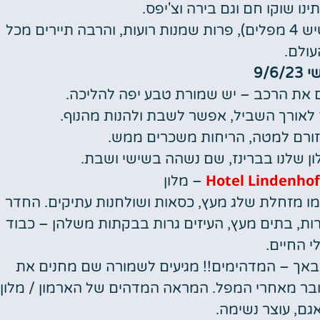
נו שוקו חם וגם בירה וצ'יפס.
מסלול הליכה מהמם למרגלות המפל (מסתבר שיש 4 מפלים), פרות שמנות רועות, והרבה תיירים מכל
עולם.
9/6/
ם את הרכב – יש שמורת טבע יפה להליכה.
לאורך השביל, אפשר לשבת ולהנות מהנוף.
 זורם למטה, הריחות משכרים ממש.
ן שלנו בברינז, שם נשהה בשישי ושבת.
Hotel Lindenhof
– מלון
כמו מזחלת שלג מעץ, כסאות ושולחנות עתיקים. החדר
יב. מסביב יערות, בתים מעץ, העיזים גרות בבקתות משלהן – כבוד
י החיים.
יסבאך – המדהימים!! מגיעים לשמורה שם מחנים את
בר מאחרי המפל. המראה המדהים של הארמון / מלון
גם, עוצר נשימה.