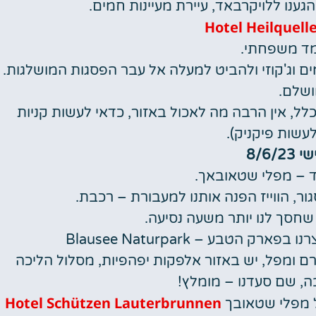
ענו ללויקרבאד, עיירת מעיינות חמים.
Hotel Heilquell
מד משפחתי.
 וג'קוזי ולהביט למעלה אל עבר הפסגות המושלגות.
שלם.
לל, אין הרבה מה לאכול באזור, כדאי לעשות קניות
עשות פיקניק).
8/6/2
וד – מפלי שטאובאך.
ר, הווייז הפנה אותנו למעבורת – רכבת.
 שחסך לנו יותר משעה נסיעה.
הטבע – Blausee Naturpark
ורם ומפל, יש באזור אלפקות יפהפיות, מסלול הליכה
ה, שם סעדנו – מומלץ!
Hotel Schützen Lauterbrunnen
ל מפלי שטאובך