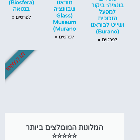
(Biosfera)
מוראנו
בונציה: ביקור
בגנואה
שבוונציה
למפעל
(Glass
לפרטים »
הזכוכית
Museum
ושייט לבוראנו
Murano)
(Burano)
לפרטים »
לפרטים »
לא לפספס!
המלונות המומלצים ביותר
⭐⭐⭐⭐⭐