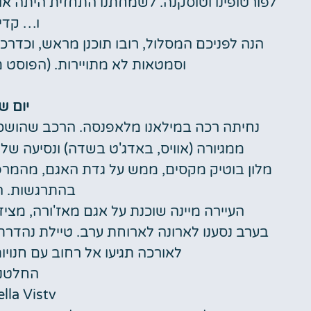
לפורטופינו וטוסקנה. לשמחתנו התחזית היתה או
ו… קדימ
הנה לפניכם המסלול, רובו תוכנן מראש, וכדרכנ
וסמטאות לא מתויירות. (הפוסט מ
יום שני 23
ממגיורה (אוויס, באדג'ט בשדה) ונסיעה של כ 40 דק' למלון שלנו במיינ
מלון בוטיק מקסים, ממש על גדת האגם, מהמרפ
בהתרגשות. ה
העיירה מיינה שוכנת על אגם מאז'ורה, מצי
בערב נסענו לארונה לארוחת ערב. טיילת נהדרת
לאורכה תגיעו אל רחוב עם חנוי
החלטנו
lla Vistv