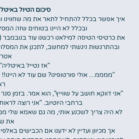
סיכום הטיול באיטליה ושוויץ 
איך אפשר בכלל להתחיל לתאר את מה שחווינו ור
ובכלל לא היינו בטוחים שזה המס
את כרטיסי הטיסה למילאנו רכשנו עוד בנובמבר (
ובהתרגשות ניגשתי למחשב, לתכנן את המסלול ו
אטרק
"אז נטייל באיטליה
"ממממ… אולי פורטופינו? שם עוד לא היינו!! 
רא
"אני דווקא חושב על שווייץ", הוא אמר. בזמן סגר
ברחבי היוטיוב. "אני רוצה לראות
לא היה צריך לשכנע אותי, מה גם שאמא שלי ממש
את שוו
אך מכיוון ועדיין לא ידענו אם הכבישים באלפים