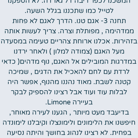
המשכנו לכפר ריבה דל גארדה. לא הספקנו
לטייל כמו שתכננו בגלל השעה.
תחנה 3- אגם טנו. הדרך לאגם לא פחות
ממדהימה , מפותלת וצרה. צריך לעשות אותה
בזהירות. אכלנו ארוחת צהריים טעימה במסעדה
מעל האגם (צמודה למלון ) ולאחר ירדנו
במדרגות המובילים אל האגם, נוף מדהים( כדאי
לרדת עם לחם להאכיל את הדגים , שמיכה
קטנה לשבת. מאוד נהננו מהנוף, אפשר היה
לבלות עוד ועוד אבל רצינו להספיק לבקר
בעיירה Limone.
בדיעבד מעט מיותר , הגענו לעירה מאוחר,
חיפשנו את הלימונים ולימונצלו וקיבלנו לימונדה
בפחית. לא רצינו לנהוג בחושך והיתה נסיעה