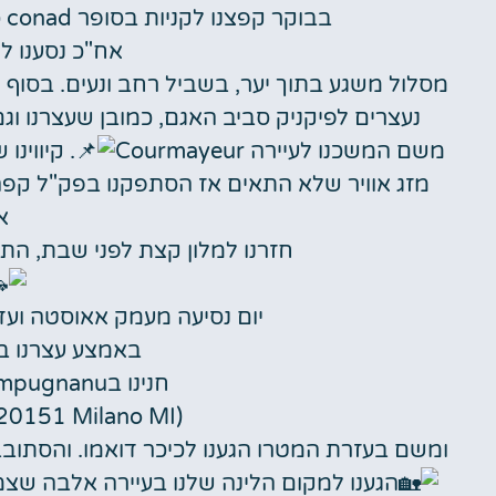
בבוקר קפצנו לקניות בסופר conad כדי לקנות ירקות לבישולים לקראת שבת.
אח"כ נסענו ל lago di arpy
מסלול משגע בתוך יער, בשביל רחב ונעים. בסוף 
נעצרים לפיקניק סביב האגם, כמובן שעצרנו וג
משם המשכנו לעיירה Courmayeur
. קיווינ
מזג אוויר שלא התאים אז הסתפקנו בפק"ל קפה
א
חזרנו למלון קצת לפני שבת, התארג
יום נסיעה מעמק אאוסטה ועד ק
באמצע עצרנו במ
חנינו בparcheggio ATM lampugnanu-
(Via Giulio Natta, 10, 20151 Milano MI)
ומשם בעזרת המטרו הגענו לכיכר דואמו. והסתובבנ