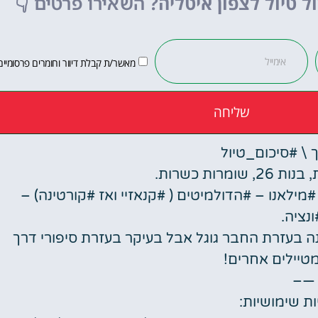
ל טיול לצפון איטליה?
השאירו פרטים
👇
לחצו פה!
מאשר/ת קבלת דיוור וחומרים פרסומיים
שליחה
 \ #סיכום_טיול
ילאנו – #הדולמיטים ( #קנאזיי ואז #קורטינה) –
נציה.
נה בעזרת החבר גוגל אבל בעיקר בעזרת סיפורי דרך
מטיילים אחרים!
—–
ת שימושיות: