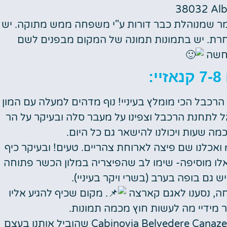
38032 Alb
ימר שמנוהלת כבר דורות ע"י משפחה ממש מתוקה. יש
מחרת. יש בתמונות תמונה של המקום מבפנים לשם
חשה
י:
 הרכבל הכי מומלץ בעיניי! נוף מדהים למעלה עם המון
 לתחנת הרכבל וצפינו על מעבר סלה ובעיקר על הר
כמה שעות ויכולנו להישאר גם כל היום.
ניצלנו את הקרבה שלנו ל my cosher hotell ואכלנו שם פיצה לארוחת צהריים. טעים! ובעיקר כיף
ו מוסיפה- שימו לב שהפיצריה במלון הכשר פתוחה
חה, נסענו לאגם קארצה
. מקום שכיף להגיע אליו
 מידיי מה לעשות חוץ מכמה תמונות.
עלינו על הרכבל Cabinovia Belvedere Canazei – Val di Fassa Lift שהוביל אותנו בעצם