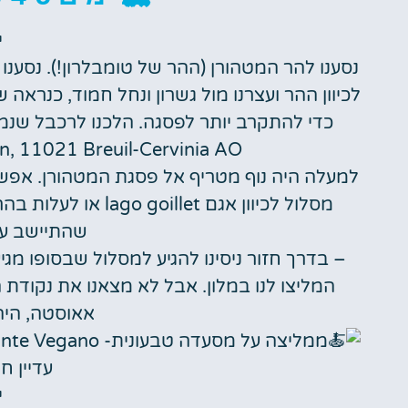
י
נסענו להר המטהורן (ההר של טומבלרון!). נסענו אל עיירת הס
לכיוון ההר ועצרנו מול גשרון ונחל חמוד, כנרא
כדי להתקרב יותר לפסגה. הלכנו לרכבל שנמצא
n, 11021 Breuil-Cervinia AO )
למעלה היה נוף מטריף אל פסגת המטהורן. אפ
מסלול לכיוון אגם et
שהתיישב על 
המליצו לנו במלון. אבל לא מצאנו את נקוד
אאוסטה, היה
עדיין ח
י