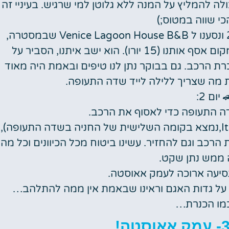
ולה להמליץ על המנה ללא גלוטן למי שרגיש. בעיניי זה
כי שווה במטוס;)
נחתנו בשדה התעופה מרקו פולו (ונציה) ב22:00 ונסענו ל Venice Lagoon House B&B שבמסטרה,
העיירה הקרובה לשדה התעופה. לוקה, בעל המקום אסף אותנו (15 יורו). הוא ישב איתנו, הסביר על
כרת הרכב. גם בבוקר נתן לנו טיפים ובאמת היה מאוד
ת מה שצריך ללילה לייד שדה התעופה.
יום 2:
ה התעופה כדי לאסוף את הרכב.
שכרנו רכב מrental car (בדוכן של Italy Car Rent,נמצא בקומה השלישית של החניה בשדה התעופה),
הרכב וגם להחזיר. עשינו ביטוח מכל הכיוונים וכל מה
ממש נתן שקט.
נסיעה ארוכה לעמק אאוסטה.
על גדות האגם וראינו שבאמת אין ממה להתלהב…
מו הכנרת…