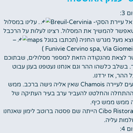
ום 3:
קי- Breuil-Cervinia
. עלינו במסלול
ה שאפשר להמשיך את המסלול. רצינו לעלות על הרכבל
 מעל מגרש החניה (תכתבו בגוגל maps
–
Funivie Cervino spa, Via Giomei
שר לצאת מהנקודה הזאת למספר מסלולים, שבתוכם
lago goill או לעלות בהר. בשלב כלשהו ההר וגם אנחנו נעטפנו בענן עבוט
ההר, אז ירדנו.
– בדרך חזור ניסינו להגיע למסלול שבסופו מגיעים לעיירה Chamois שאין אליה גישה ברכב. ממש
ת ההתחלה והחלטנו להעביר ערב בעיר העתיקה של
 ממש ממש כיף.
ממליצה על מסעדה טבעונית- Cibo Ristorante Vegano הייתה שם פסטה ברוטב לימון שאנחנו
ולמות עליה.
ום 4: