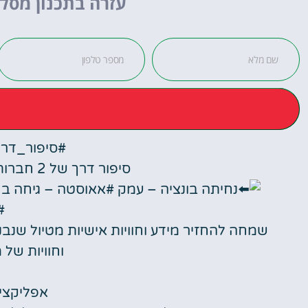
עזרה בתכנון מסלו
לחצו
פה!
#סיפור_דרך
סיפור דרך של 2 חברות, בנות 26, שומרות כשרות.
נחיתה בונציה – עמק #אאוסטה – גיחה ב #מ
#ו
שמחה להחזיר מידע וחוויות אישיות מטיול שנב
וחוויות של 
אפליקציו