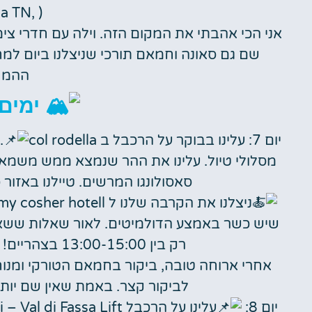
a TN, )
אני הכי אהבתי את המקום הזה. וילה עם חדרי צ
שם גם סאונה וחמאם תורכי שניצלנו ביום ל
ההמ
ימים 7-8 קנאזי
יום 7: עלינו בבוקר על הרכבל ב col rodella
.
מסלולי טיול. עלינו את ההר שנמצא ממש משמאל
סאסולונגו המרשים. טיילנו באזור 
שיש כשר באמצע הדולמיטים. לאור שאלות ששאל
רק בין 13:00-15:00 בצהריים! יש גם בופה בערב (בשרי ויקר בעיניי).
אחרי ארוחה טובה, ביקור בחמאם הטורקי ומנו
לביקור קצר. באמת שאין שם יותר
יום 8: