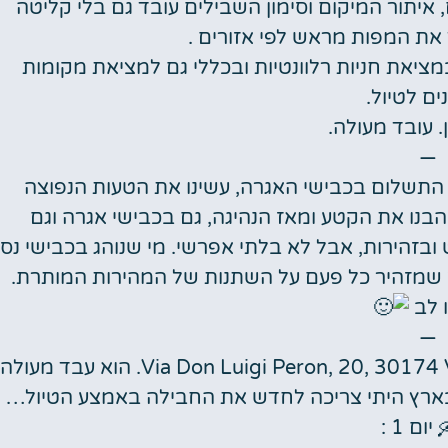
לים, איתור המיקום וסימון השבילים עובד גם בלי קליטה
ד את המפות מראש לפי אזורים .
, עוזר במציאת חניות רלוונטיות ובכללי גם למציאת מקומות
ים לטיול.
ן. עובד מעולה.
—
 התשלום בכבישי האגרה, עשינו את הטעות הנפוצה
 הבנו את הקטע ומאז הנהיגה, גם בכבישי אגרה וגם
ובזהירות, אבל לא בלתי אפרשי. מי שנוהג בכבישי נס
יז שמזהיר כל פעם על השתנות של המהירות המותרת.
 לב
—
קניתי סים מMediaWorld, בכתובת: Via Don Luigi Peron, 20, 30174 Venezia VE. הוא עבד מעולה
בארץ היתי צריכה לחדש את החבילה באמצע הטיול…
יום 1 :