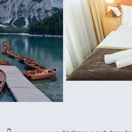
גארדלנד
פארק שעשועים של
מפספסים!