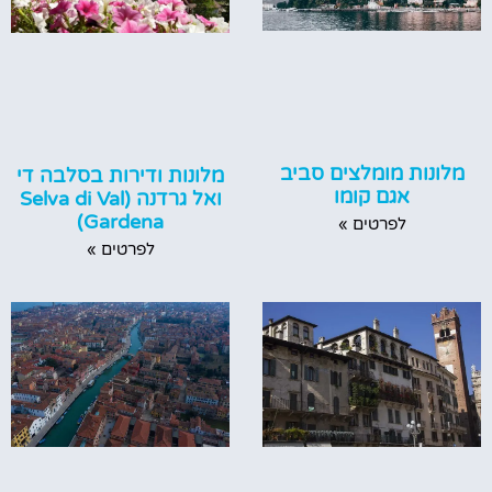
מלונות מומלצים סביב
מלונות ודירות בסלבה די
אגם קומו
ואל גרדנה (Selva di Val
Gardena)
לפרטים »
לפרטים »