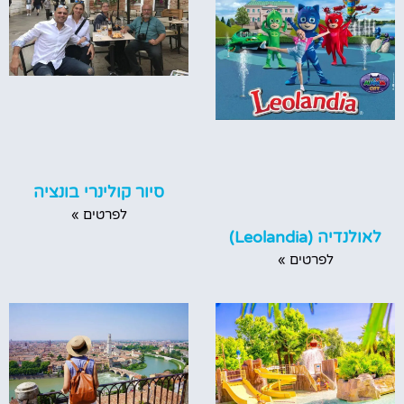
סיור קולינרי בונציה
לפרטים »
לאולנדיה (Leolandia)
לפרטים »