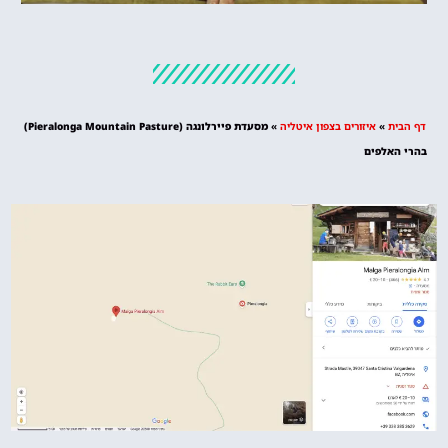
מלונות
מציאת מלון
מומלץ?
דף הבית
»
איזורים בצפון איטליה
»
מסעדת פיירלונגה (Pieralonga Mountain Pasture‏‏)
לחצו
בהרי האלפים
פה!