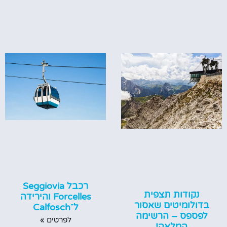
רכבל Seggiovia
נקודות תצפית
Forcelles והירידה
בדולומיטים שאסור
ל־Calfosch
לפספס – הרשימה
לפרטים »
המלאה!