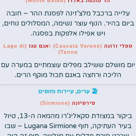
הר מונטה באלדו
(Monte Baldo)
עלייה ברכבל מלצ’זינה לפסגת ההר – חובה
ביום בהיר. הנוף עוצר נשימה, המסלולים נוחים,
ויש אפילו אלפקות בפסגה.
מפלי ורונה
אגם טנו
(Cascata Varone) ו
(Lago di
Tenno)
יום מושלם ששילב מפלים עוצמתיים במערה עם
הליכה ורחצה באגם תכול מוקף הרים.
🏖️ ערים, עיירות וחופים
סירמיונה
(Sirmione)
ביקור במצודת סקאליג’רו מהמאה ה-13, טיול
בעיר העתיקה, חוף Lugana Sirmione – שבו
שכרנו סירת פדלים עם מגלשה. חוף זה היה