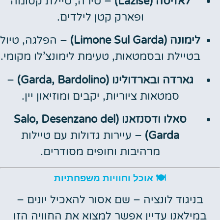
לאזיסה (Lazise)
– טירה, טיילת קסומה
ופארק קטן לילדים.
לימונה (Limone Sul Garda)
– הפלגה, טיול
בטיילת ובסמטאות, טעימת לימונצ’לו מקומי.
גארדה ובארדולינו (Garda, Bardolino)
–
סמטאות ציוריות, יקבים ומוזיאון יין.
סאלו ודסנזאנו (Salo, Desenzano del
Garda)
– עיירות גדולות עם טיילות
מרהיבות וחופים מסודרים.
🍽️ אוכל וחוויות משפחתיות
בניגוד לונציה – שם אסור להאכיל יונים –
במילאנו עדיין אפשר למצוא את החוויה הזו