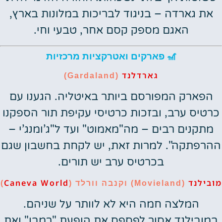
את גארדה – בניגוד לבריכות במלונות בארץ,
האגם מספק קסם אחר, טבעי וחי.
🎢 פארקים ואטרקציות מרכזיות
גארדלנד
(Gardaland)
הפארק המפורסם ביותר באיטליה. הגענו עם
כרטיס ערב, ובזכות כרטיסי עקיפת תור הספקנו
מתקנים רבים – מה"מאמוט" ועד ל"ג’ומנג’י –
ההרפתקה". למרות זאת, יש לקחת בחשבון שגם
בכרטיס ערב יש תורים.
מובילנד
Caneva World
(Movieland) וקנבה וורלד (
)
המלצה חמה היא לא לוותר על שניהם.
במובילנד אסור לפספס את הופעת "רמבו" ואת