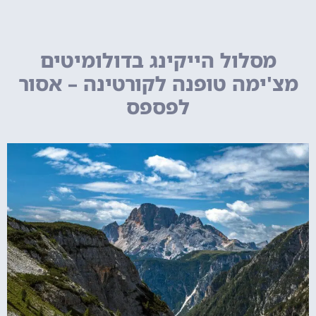
מסלול הייקינג בדולומיטים
מצ'ימה טופנה לקורטינה – אסור
לפספס