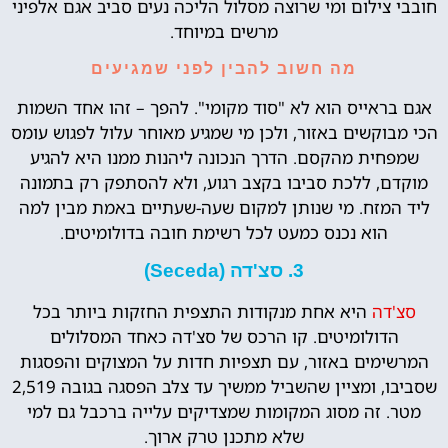
חובבי צילום ומי שרוצה מסלול הליכה נעים סביב אגם אלפיני
מרשים במיוחד.
מה חשוב להבין לפני שמגיעים
אגם בראייס הוא לא "סוד מקומי". להפך – זהו אחד השמות
הכי מבוקשים באזור, ולכן מי שמגיע מאוחר עלול לפגוש עומס
שמפחית מהקסם. הדרך הנכונה ליהנות ממנו היא להגיע
מוקדם, ללכת סביבו בקצב רגוע, ולא להסתפק רק בתמונה
ליד המזח. מי שנותן למקום שעה-שעתיים באמת מבין למה
הוא נכנס כמעט לכל רשימת חובה בדולומיטים.
3. סצ'דה (Seceda)
סצ'דה
היא אחת מנקודות התצפית החזקות ביותר בכל
הדולומיטים. קו הרכס של סצ'דה כאחד המסלולים
המרשימים באזור, עם תצפיות חדות על המצוקים והפסגות
שסביבו, ומציין שהשביל ממשיך עד צלב הפסגה בגובה 2,519
מטר. זה מסוג המקומות שמצדיקים עלייה ברכבל גם למי
שלא מתכנן טרק ארוך.