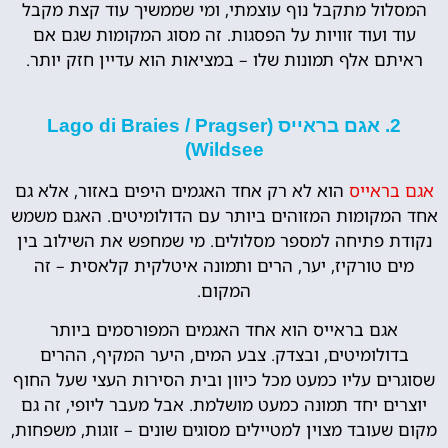
המסלול מתקבל נוף עוצמתי, ומי שממשיך עוד קצת מקבל
עוד ועוד זוויות על הפסגות. זה מסוג המקומות שגם אם
ראיתם אלף תמונות שלו – במציאות הוא עדיין חזק יותר.
2. אגם בראייס (Lago di Braies / Pragser
Wildsee)
אגם בראייס
הוא לא רק אחד האגמים היפים באזור, אלא גם
אחד המקומות המזוהים ביותר עם הדולומיטים. האגם משמש
נקודת פתיחה למספר מסלולים. מי שמחפש את השילוב בין
מים טורקיז, יער, הרים ותמונה איטלקית קלאסית – זה
המקום.
אגם בראייס הוא אחד האגמים המפורסמים ביותר
בדולומיטים, ובצדק. צבע המים, היער המקיף, ההרים
שסוגרים עליו כמעט מכל כיוון ובית הסירות העצי שעל החוף
יוצרים יחד תמונה כמעט מושלמת. אבל מעבר ליופי, זה גם
מקום שעובד מצוין למטיילים מסוגים שונים – זוגות, משפחות,