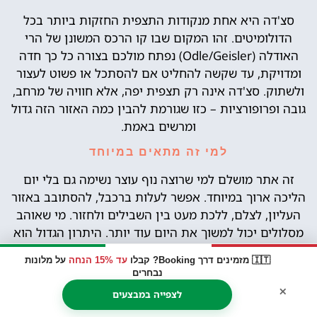
סצ'דה היא אחת מנקודות התצפית החזקות ביותר בכל
הדולומיטים. זהו המקום שבו קו הרכס המשונן של הרי
האודלה (Odle/Geisler) נפתח מולכם בצורה כל כך חדה
ומדויקת, עד שקשה להחליט אם להסתכל או פשוט לעצור
ולשתוק. סצ'דה אינה רק תצפית יפה, אלא חוויה של מרחב,
גובה ופרופורציות – כזו שגורמת להבין כמה האזור הזה גדול
ומרשים באמת.
למי זה מתאים במיוחד
זה אתר מושלם למי שרוצה נוף עוצר נשימה גם בלי יום
הליכה ארוך במיוחד. אפשר לעלות ברכבל, להסתובב באזור
העליון, לצלם, ללכת מעט בין השבילים ולחזור. מי שאוהב
מסלולים יכול למשוך את היום עוד יותר. היתרון הגדול הוא
שגם ביקור לא ארוך נותן כאן תמורה עצומה.
🇮🇹 מזמינים דרך Booking? קבלו
עד 15% הנחה
על מלונות
נבחרים
×
Powered by
GetYourGuide
לצפייה במבצעים