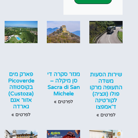
מנזר סקרה די
פארק מים
שירות הסעות
סן מיקלה –
Picoverde
משדה
Sacra di San
בקוסטוזה
התעופה מרקו
(Custoza)
Michele
פולו (ונציה)
אזור אגם
לקורטינה
לפרטים »
גארדה
ד'אמפצו
לפרטים »
לפרטים »