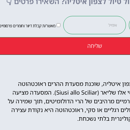
ל טיול לצפון איטליה?
השאירו פרטים
👇
לחצו פה!
מאשר/ת קבלת דיוור וחומרים פרסומיים
שליחה
בצפון איטליה, שוכנת מסעדת ההרים ראוכטהוטה
(Rauchhütte), הממוקמת בקרבת הכפר סיוסי אלו שליאר (Siusi allo Sciliar). המסעדה מציעה
ורמיים מרהיבים של הרי הדולומיטים, תוך שמירה על
לים רגליים או סקי, ראוכטהוטה היא נקודת עצירה
ולינרית בלתי נשכחת.