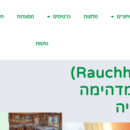
יזורים
מלונות
כרטיסים
מסעדות
חש
טיסות
ראוכטהוטה (Rauchhütte‏)
דהימה
ה