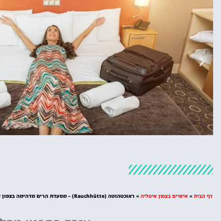
מלונות
מציאת מלון
דף הבית
»
איזורים בצפון איטליה
»
ראוכטהוטה (Rauchhütte‏) – מסעדת הרים מדהימה בצפון איטליה
מומלץ?