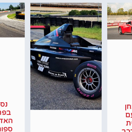
נס
ן
בפרא
ם
האדר
ית
ספור
כב