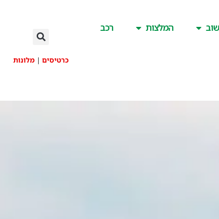
וב
המלצות
רכב
כרטיסים
|
מלונות