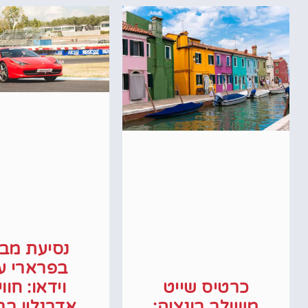
נסיעת מבח
בפרארי ע
כרטיס שייט
וידאו: חוו
משולב בונציה:
אדרנלין בר