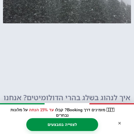
איך לנהוג בשלג בהרי הדולומיטים? אנחנו
עשינו את זה ויש לנו כמה טיפים ואזהרות
🇮🇹 מזמינים דרך Booking? קבלו
עד 15% הנחה
על מלונות
נבחרים
×
לצפייה במבצעים