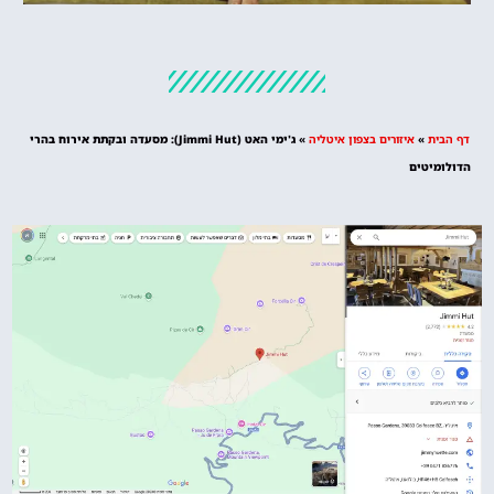
מלונות
מציאת מלון
מומלץ?
דף הבית
»
איזורים בצפון איטליה
»
ג'ימי האט (Jimmi Hut‏): מסעדה ובקתת אירוח בהרי
לחצו
הדולומיטים
פה!