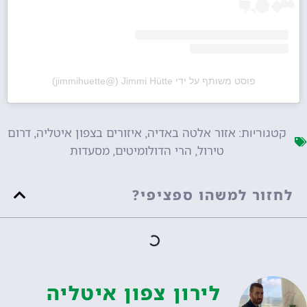
פוסט משותף על ידי ‏‎Jimmi Hütte‎‏ (@‏‎jimmihuette‎‏)
אזור אלטה באדיה
איזורים בצפון איטליה
דרום
קטגוריות:
,
,
טירול
הרי הדולומיטים
מסעדות
,
,
לחזור למשהו ספציפי?
לירון צפון איטליה