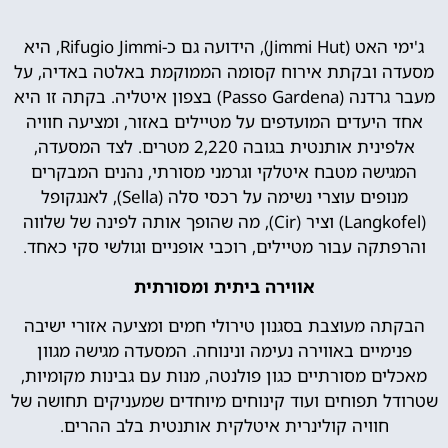
ג'ימי האט (Jimmi Hut‏), הידועה גם כ-Rifugio Jimmi, היא
מסעדה ובקתת אירוח קסומה הממוקמת באלטה באדיה, על
מעבר גרדנה (Passo Gardena) בצפון איטליה. בקתה זו היא
אחד היעדים המועדפים על מטיילים באזור, ומציעה חוויה
אלפינית אותנטית בגובה 2,220 מטרים. לצד המסעדה,
המגישה מטבח איטלקי וגרמני מסורתי, נהנים המבקרים
מנופים עוצרי נשימה על רכסי סלה (Sella), לאנגקופל
(Langkofel) וציר (Cir), מה שהופך אותה לפינה של שלווה
והרפתקה עבור מטיילים, רוכבי אופניים וגולשי סקי כאחד.
אווירה ביתית ומסורתית
הבקתה מעוצבת בסגנון טירולי חמים ומציעה אזורי ישיבה
פנימיים באווירה נעימה ונינוחה. המסעדה מגישה מגוון
מאכלים מסורתיים כגון פולנטה, מנות עם גבינות מקומיות,
שטרודל תפוחים ועוד קינוחים מיוחדים שמעניקים תחושה של
חוויה קולינרית איטלקית אותנטית בלב ההרים.