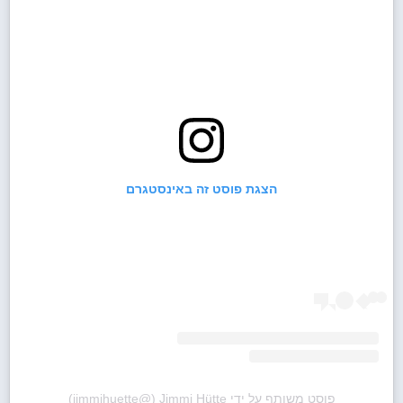
הצגת פוסט זה באינסטגרם
פוסט משותף על ידי ‏‎Jimmi Hütte‎‏ (@‏‎jimmihuette‎‏)