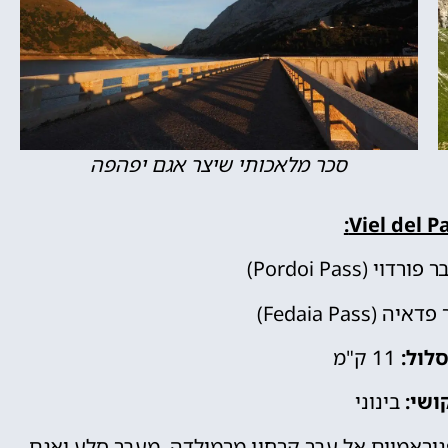
סכר מלאכותי שיצר אגם יפהפה
Viel del Pa
רדוי (Pordoi Pass)
ה (Fedaia Pass)
לול:
11 ק"מ
ושי:
בינוני
וראמיים אל עבר קרחון מרמולדה, מעבר סלע ואגם