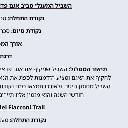
השביל המעגלי סביב אגם פדאיה ( Lake Circuit Trail
נקודת התחלה:
סכר פ
נקודת סיום:
סכר פדאי
אורך המס
דרגת 
תיאור המסלול:
השביל שמקיף את אגם פדאיה 
להקיף את האגם ומציע הזדמנות לספוג את הנופ
השביל מסומן היטב, ולאורכו תמצאו כמה נקודות 
חודשי השנה והוא מזמין אליו תיירים
ei Fiacconi Trail:
נקודת התחלה:
מעבר פ