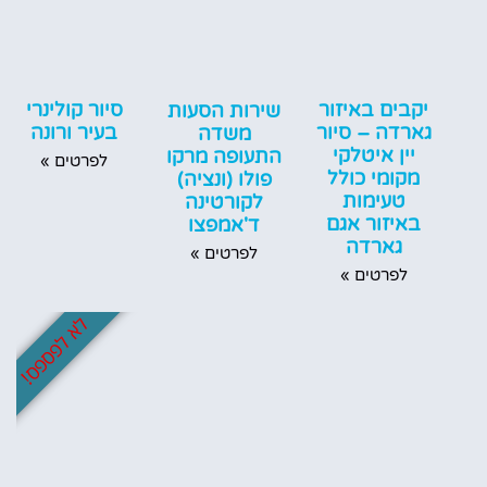
יקבים באיזור
סיור קולינרי
שירות הסעות
גארדה – סיור
בעיר ורונה
משדה
יין איטלקי
התעופה מרקו
לפרטים »
מקומי כולל
פולו (ונציה)
טעימות
לקורטינה
באיזור אגם
ד'אמפצו
גארדה
לפרטים »
לפרטים »
לא לפספס!