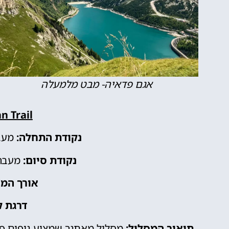
אגם פדאיה- מבט מלמעלה
n Trail:
נקודת התחלה:
מעבר פו
נקודת סיום:
מעבר פדאי
אורך המס
דרגת ק
תיאור המסלול:
מסלול מאתגר שמציע נופים פנ