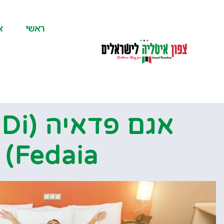
לתוכן
ראשי
א
אגם פד
Fedaia)