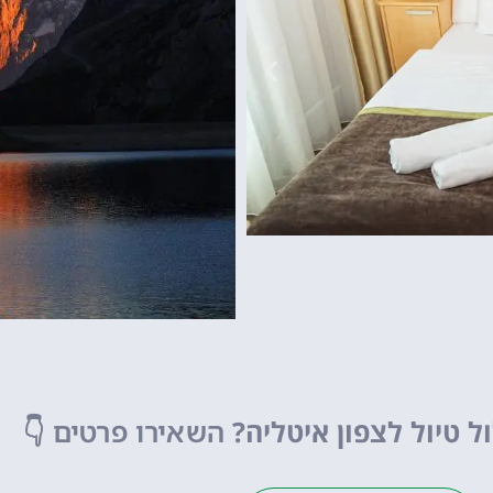
גארדלנד
פארק שעשועים של
מפספסים!
ל טיול לצפון איטליה?
השאירו פרטים
👇
לחצו פה!