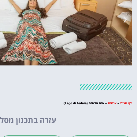
מלונות
מציאת מלון
דף הבית
»
אגמים
»
אגם פדאיה (Lago di Fedaia)
מומלץ?
עזרה בתכנון מסלו
לחצו
פה!