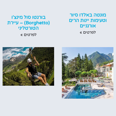
מונטה באלדו סיור
בורגטו סול מינצ'ו
וטעימות יינות הרים
(Borghetto) – עיירת
אורגניים
הטורטליני
לפרטים »
לפרטים »