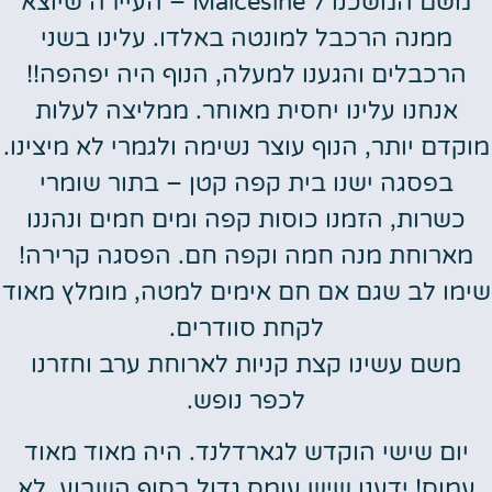
משם המשכנו ל Malcesine – העיירה שיוצא
ממנה הרכבל למונטה באלדו. עלינו בשני
הרכבלים והגענו למעלה, הנוף היה יפהפה!!
אנחנו עלינו יחסית מאוחר. ממליצה לעלות
מוקדם יותר, הנוף עוצר נשימה ולגמרי לא מיצינו.
בפסגה ישנו בית קפה קטן – בתור שומרי
כשרות, הזמנו כוסות קפה ומים חמים ונהננו
מארוחת מנה חמה וקפה חם. הפסגה קרירה!
שימו לב שגם אם חם אימים למטה, מומלץ מאוד
לקחת סוודרים.
משם עשינו קצת קניות לארוחת ערב וחזרנו
לכפר נופש.
יום שישי הוקדש לגארדלנד. היה מאוד מאוד
עמוס! ידענו שיש עומס גדול בסוף השבוע, לא