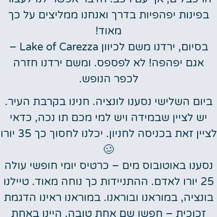
בפינות יפהפיות בדרך ואנחנו ממליצים על כך
מאוד!
בסיום, ירדנו משם לכיוון Lake of Carezza –
אגם יפהפה! לא לפספס. ומשם ירדנו חזרה
לכפר הנופש.
ביום השלישי נסענו לונציה. חנינו בקרבת העיר.
יש לציין שבמידה ויש למי מכם תו נכה, כדאי
לציין זאת בכניסה לחניון. יכלנו לחסוך כך 35 יורו
🥴
נסענו באוטובוס מים – כרטיס יומי חופשי עולה
25 יורו לאדם. ההתניידות כך נוחה מאוד. טיילנו
בונציה, במוראנו ובוראנו. במוראנו ראינו הדגמת
זכוכית – חפשו שם אחת טובה. היינו באחת