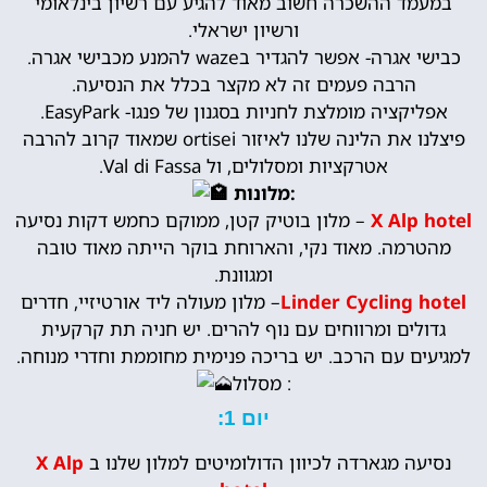
במעמד ההשכרה חשוב מאוד להגיע עם רשיון בינלאומי
ורשיון ישראלי.
כבישי אגרה- אפשר להגדיר בwaze להמנע מכבישי אגרה.
הרבה פעמים זה לא מקצר בכלל את הנסיעה.
אפליקציה מומלצת לחניות בסגנון של פנגו- EasyPark.
פיצלנו את הלינה שלנו לאיזור ortisei שמאוד קרוב להרבה
אטרקציות ומסלולים, ול Val di Fassa.
מלונות:
X Alp hotel
– מלון בוטיק קטן, ממוקם כחמש דקות נסיעה
מהטרמה. מאוד נקי, והארוחת בוקר הייתה מאוד טובה
ומגוונת.
Linder Cycling hotel
– מלון מעולה ליד אורטיזיי, חדרים
גדולים ומרווחים עם נוף להרים. יש חניה תת קרקעית
למגיעים עם הרכב. יש בריכה פנימית מחוממת וחדרי מנוחה.
מסלול :
יום 1:
נסיעה מגארדה לכיוון הדולומיטים למלון שלנו ב
X Alp