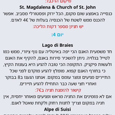
מיקום הרכבל:
St. Magdalena & Church of St. John
כנסייה באמצע שום מקום, הכל ירוק ופסטורלי מסביב. אפשר
להכנס ממש לשטח של הכנסיה בעלות של 4€ לאדם.
יש חניון מספר דקות הליכה:
יום 4:
Lago di Braies
חד משמעית האגם הכי יפה באיטליה עם נוף ציורי, ממש כמו
לטייל בגלויה. ניתן להשכיר סירות באגם, להקיף את האגם
ולעשות פיקניק. התקופה הכי טובה להגיע היא בעונות הקיץ,
כי בחורף האגם קפוא. מומלץ להגיע מוקדם לפני שכל
התיירים מגיעים ונוצר עומס במקום. אנחנו הגענו ב8 בבוקר
ואחרי חצי שעה כבר התחילו להגיע תיירים.
קישור להזמנת חניה ב7€:
אם לא מזמינים את החניה מראש ומגיעים מאוחר יחסית, אין
חניה במקום וצריך לחנות רחוק ולקחת שאטל לאגם.
Alpe di Suisi