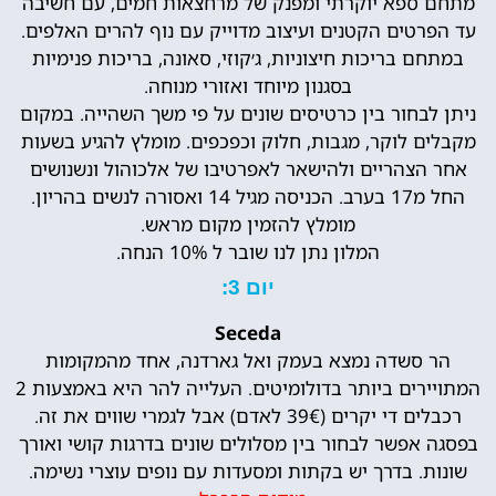
מתחם ספא יוקרתי ומפנק של מרחצאות חמים, עם חשיבה
עד הפרטים הקטנים ועיצוב מדוייק עם נוף להרים האלפים.
במתחם בריכות חיצוניות, ג׳קוזי, סאונה, בריכות פנימיות
בסגנון מיוחד ואזורי מנוחה.
ניתן לבחור בין כרטיסים שונים על פי משך השהייה. במקום
מקבלים לוקר, מגבות, חלוק וכפכפים. מומלץ להגיע בשעות
אחר הצהריים ולהישאר לאפרטיבו של אלכוהול ונשנושים
החל מ17 בערב. הכניסה מגיל 14 ואסורה לנשים בהריון.
מומלץ להזמין מקום מראש.
המלון נתן לנו שובר ל 10% הנחה.
יום 3:
Seceda
הר סשדה נמצא בעמק ואל גארדנה, אחד מהמקומות
המתויירים ביותר בדולומיטים. העלייה להר היא באמצעות 2
רכבלים די יקרים (39€ לאדם) אבל לגמרי שווים את זה.
בפסגה אפשר לבחור בין מסלולים שונים בדרגות קושי ואורך
שונות. בדרך יש בקתות ומסעדות עם נופים עוצרי נשימה.