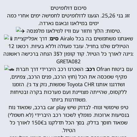
סיכום דולומיטים
זוג בני 25,26. הגענו לדולומיטים לחמישה ימים אחרי כמה
ימים במילאנו ובאגם גארדה.
טיסות: הלוך וחזור עם וויז למילאנו מלפנסה.
סים
: דרך אפליקציית Airalo שאנחנו משתמשים בה בכל
הטיולים שלנו בחו״ל. עובד מעולה וללא בעיות. רכשנו 12
ג׳יגה לאורך כל הטיול. קוד קופון ל3$ הנחה ברכישה ראשונה:
GRETA082
רכב
: השכרנו רכב היברידי דרך חברת Ofran עם ביטוח
מקיף שמכסה את הכל (חוץ הרכב, פנים הרכב, צמיגים,
שמשות, נזק צד ג׳). הזמנו Toyota CHR ושדרגנו אותנו
ללקסוס, שהייתה מצויינת ועם מערכות בקרה ובטיחות
משודרגות ביותר.
טיפ שימושי ונוח- לבדוק שיש car play ברכב, שמאוד נוח
בנסיעות ארוכות. מומלץ לשכור רכב היברידי (לא חשמלי)
שמאוד חוסך בדלק. בסך הכל תדלקנו ב150€ לאורך כל
הטיול.