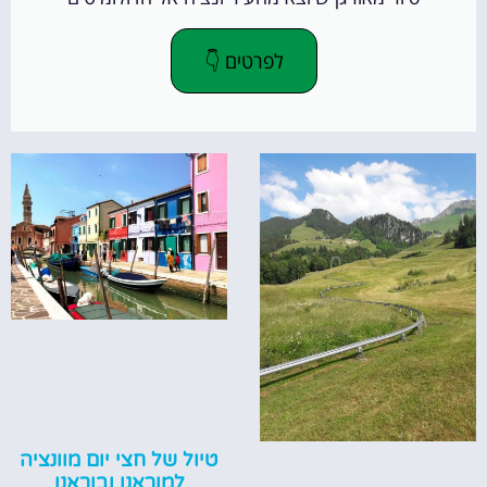
לפרטים 👇
טיול של חצי יום מוונציה
למוראנו ובוראנו