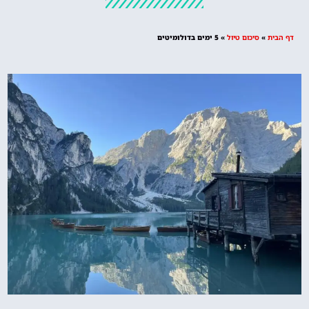
מציאת מלון
מומלץ?
דף הבית
»
סיכום טיול
»
5 ימים בדולומיטים
לחצו
פה!