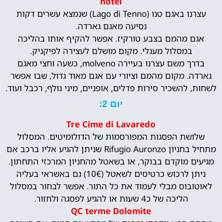
hotel
עצרנו באגם טנו (Lago di Tenno) שנמצא עשרים דקות
נסיעה מאגם גארדה.
אגם מהמם בצבע טורקיז. אפשר להקיף אותו בהליכה
במסלול מעגלי. מקום מושלם לעצירה לפיקניק.
בדרך משם עצרנו בעיירה molveno, כשעה וחצי מאגם
גארדה. מקום מהמם וציורי עם אגם מאוד גדול, שבו אפשר
לשחות, להשכיר סירות פדלים, אופניים, מיני גולף, רכבל ועוד.
יום 2:
Tre Cime di Lavaredo
שלושת הפסגות המפורסמות של הדולומיטים. המסלול
מתחיל בחניון Rifugio Auronzo שניתן להגיע אליו ברכב אם
מגיעים מוקדם בבוקר, או בשאטל מהחניון המרכזי התחתון.
ניתן לרכוש כרטיסים לשאטל (10€) גם באשראי בעליה
לאוטובוס מבלי לעמוד את כל התור. אפשר לבחור במסלול
הליכה של כ4 שעות או להגיע לפסגה ולחזור.
QC terme Dolomite