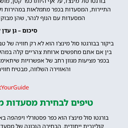
בורגטו סול מינצ'ו, על אף היותו כפר קטן, מו
התיירות, המסעדות בכפר מתמלאות במהירות ולכן
המסעדות עם הנוף לנהר, שהן מבוקש
סיכום – גן עדן 
ביקור בבורגטו סול מינצ'ו הוא לא רק חוויה של טב
בין אם אתם מחפשים ארוחת צהריים קלה במהלך
בכפר מציעות מגוון רחב של אפשרויות שיתאימו
והאווירה השלווה, מבטיח חווי
tYourGuide
טיפים לבחירת מסעדות מו
בורגטו סול מינצ'ו הוא כפר פסטורלי ויפהפה ב
קולינרית ייחודית. הבחירה הנכונה של מסעד