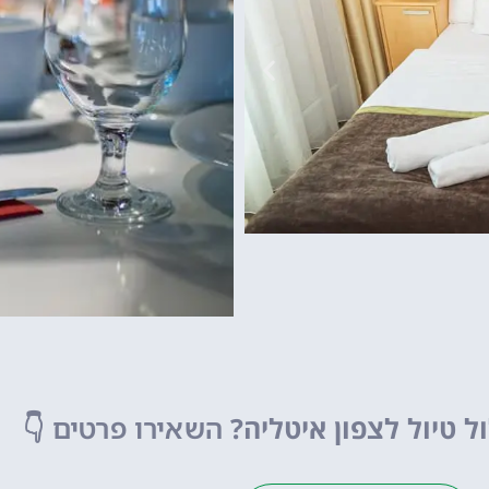
גארדלנד
פארק שעשועים של
מפספסים!
ל טיול לצפון איטליה?
השאירו פרטים
👇
לחצו פה!