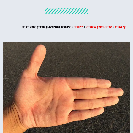
מלונות
מציאת מלון
מומלץ?
דף הבית
»
ערים בצפון איטליה
»
ליבורנו
»
ליבורנו (Livorno) מדריך למטיילים
לחצו
פה!