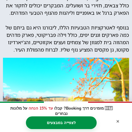
כולל צבאים, חזירי בר ושועלים. המבקרים יכולים לחקור את
הפארק ברגל או באופניים וליהנות מהנוף הטבעי המדהים.
בנוסף לאטרקציות הטבעיות הללו, ליבורנו היא גם ביתם של
כמה פארקים וגנים יפים, כולל וילה פבריקוטי, פארק מדהים
המהווה בית למגוון של צמחים ועצים אקזוטיים, והג'יארדינו
סקוטו, גן מקסים המציע נוף שליו. לברוח מהמולת העיר.
🇮🇹 מזמינים דרך Booking? קבלו
עד 15% הנחה
על מלונות
נבחרים
×
לצפייה במבצעים