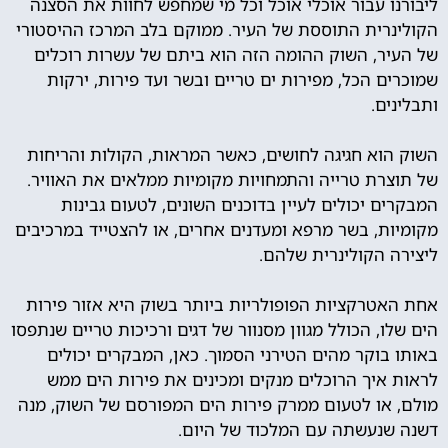
ליבורנו עבור אוכלי אוכל וכל מי שמחפש לחוות את הסצנה
הקולינרית התוססת של העיר. ממוקם בלב המרכז ההיסטורי
של העיר, השוק ההומה הזה הוא ביתם של עשרות רוכלים
שמוכרים הכל, מפירות ים טריים ובשר ועד פירות, ירקות
ותבלינים.
השוק הוא חגיגה לחושים, כאשר המראות, הקולות והריחות
של תוצרת טרייה והתמחויות מקומיות ממלאים את האוויר.
המבקרים יכולים לעיין בדוכנים השונים, לטעום גבינות
מקומיות, בשר מרפא ומעדנים אחרים, או להצטייד במרכיבים
ליצירה הקולינרית שלהם.
אחת האטרקציות הפופולריות ביותר בשוק היא אזור פירות
הים שלו, הכולל מגוון מסנוור של דגים ורכיכות טריים שנתפסו
באותו בוקר מהים הטירני הסמוך. כאן, המבקרים יכולים
לראות איך הרוכלים מנקים ומכינים את פירות הים ממש
מולם, או לטעום ממרק פירות הים המפורסם של השוק, מנה
דשנה שנעשתה עם המלכוד של היום.