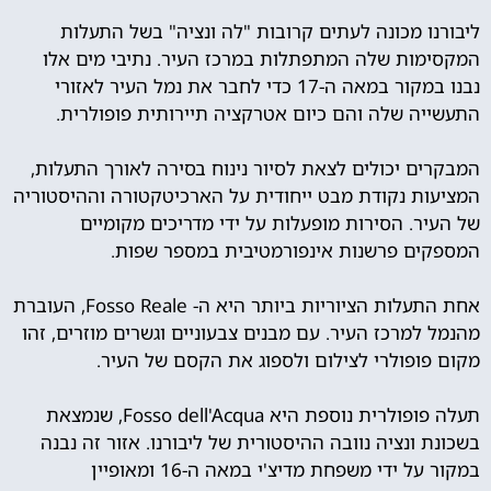
ליבורנו מכונה לעתים קרובות "לה ונציה" בשל התעלות
המקסימות שלה המתפתלות במרכז העיר. נתיבי מים אלו
נבנו במקור במאה ה-17 כדי לחבר את נמל העיר לאזורי
התעשייה שלה והם כיום אטרקציה תיירותית פופולרית.
המבקרים יכולים לצאת לסיור נינוח בסירה לאורך התעלות,
המציעות נקודת מבט ייחודית על הארכיטקטורה וההיסטוריה
של העיר. הסירות מופעלות על ידי מדריכים מקומיים
המספקים פרשנות אינפורמטיבית במספר שפות.
אחת התעלות הציוריות ביותר היא ה- Fosso Reale, העוברת
מהנמל למרכז העיר. עם מבנים צבעוניים וגשרים מוזרים, זהו
מקום פופולרי לצילום ולספוג את הקסם של העיר.
תעלה פופולרית נוספת היא Fosso dell'Acqua, שנמצאת
בשכונת ונציה נוובה ההיסטורית של ליבורנו. אזור זה נבנה
במקור על ידי משפחת מדיצ'י במאה ה-16 ומאופיין