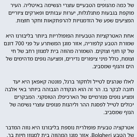
של כמה מהנופים הטבעיים עוצרי הנשימה באיטליה. העיר
מוקפת בגבעות מתגלגלות, יערות עבותים ופארקים ציוריים
המציעים שפע של הזדמנויות להרפתקאות וחקר חוצות.
אחת האטרקציות הטבעיות הפופולריות ביותר בליבורנו היא
שמורת הטבע קלפוריה, אזור מוגן המשתרע על פני 700 דונם
של קו חוף וצוקים. השמורה מהווה בית למגוון רחב של חי
וצומח, כולל מיני ציפורים נדירים, ומציעה נופים מדהימים של
הים והנוף שמסביב.
לאלו שנהנים לטייל ולחקור ברגל, מונטה קאפאן היא יעד
חובה לבקר בו. הר זה הוא הנקודה הגבוהה ביותר באי אלבה
ומציע נופים פנורמיים של הארכיפלג הטוסקני. המבקרים
יכולים לטייל לפסגת ההר וליהנות מנופים עוצרי נשימה של
הנוף שמסביב.
אטרקציה טבעית פופולרית נוספת בליבורנו היא נווה המדבר
של הטבע Bolgheri, אזור מוגן המהווה בית למגוון חיות בר,