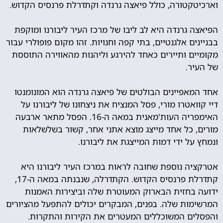
וארכיטקטורה, כולל פיאצה גרנדה וקתדרלת פרנסיס הקדוש.
הפיאצה גרנדה היא לב ליבו של מרכז העיר ליבורנו ומוקפת
בבניינים אלגנטיים, בתי קפה וחנויות. זהו מקום פופולרי עבור
מקומיים ותיירים כאחד להירגע וליהנות מהאווירה התוססת
של העיר.
אחד המאפיינים הבולטים של פיאצה גרנדה הוא המונומנטו
דיי קוואטרו מורי, פסל המנציח את ניצחונו של ליבורנו על
האימפריה העות'מאנית במאה ה-16. הפסל מתאר ארבעה
מורים, כל אחד מייצג מוצא אתני אחר, קשור בשלשלאות
ונמחץ על ידי דמות המייצגת את ליבורנו.
אטרקציה נוספת שחובה לראות במרכז העיר ליבורנו היא
קתדרלת פרנסיס הקדוש. הקתדרלה, שנבנתה במאה ה-17,
ידועה בחזית הבארוק המעוטרת שלה וביצירות האמנות
המרשימות שלה. בפנים, המבקרים יכולים להתפעל מהציורים
והפסלים המשוכללים המעטרים את הקירות והתקרות.