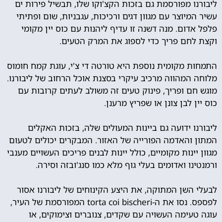
ליבורנו מפורסמת גם בזכות הקצ'וקו שלו, תבשיל פירות ים
עשיר המיוצר עם מגוון דגים ורכיכות, עגבניות, שום ופתיתי
פלפל אדום. מנה דשנה זו עדיף ליהנות עם כוס יין מקומי
וקצת לחם פריך כדי לספוג את המרק הטעים.
התמחות מקומית נוספת היא טורטה די צ'י, עוגת קמח חומוס
מלוחה המהווה מרכיב עיקרי בסצנת אוכל הרחוב של ליבורנו.
מוגש חם ופריך, פינוק טעים זה משולב לעתים קרובות עם
כוס יין לבן צונן או שפריץ מרענן.
ליבורנו ידועה גם ביינות המעולים שלה, בזכות האקלים
המתון והאדמה הפורייה של האזור. המבקרים יכולים לטעום
מגוון יינות מקומיים, כולל יינות לבנים פריכים העשויים מענבי
ורמנטינו ואדומים בעלי גוף מלא כמו סנג'ובזה וסירה.
לבעלי השן המתוקה, את היצע הקינוחים של ליבורנו אסור
לפספס. נסו את ה-torta coi bischeri המפורסמת של העיר,
עוגה טעימה העשויה עם שקדים, צנוברים וצימוקים, או