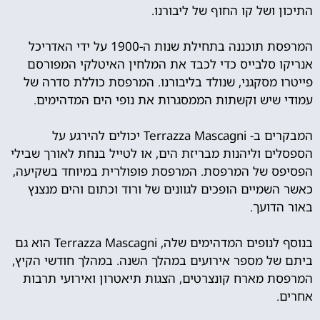
התיכון ושל קו החוף של ליבורנו.
המרפסת תוכננה בתחילת שנות ה-1900 על ידי האדריכל
אנריקו סלבייס כדי לכבד את המלחין האיטלקי המפורסם
פייטרו מסקגני, שנולד בליבורנו. המרפסת כוללת סדרה של
עמודי שיש וקשתות הממסגרות את נופי הים המדהימים.
המבקרים ב- Terrazza Mascagni יכולים להירגע על
הספסלים וליהנות מבריזת הים, או לטייל בנחת לאורך שבילי
הפסיפס של המרפסת. המרפסת פופולרית במיוחד בשקיעה,
כאשר השמיים הופכים לגוונים של ורוד וכתום והים מנצנץ
באור הדועך.
בנוסף לנופים המדהימים שלה, Terrazza Mascagni הוא גם
ביתם של מספר אירועים במהלך השנה. במהלך חודשי הקיץ,
המרפסת מארח קונצרטים, הצגות תיאטרון ואירועי תרבות
אחרים.