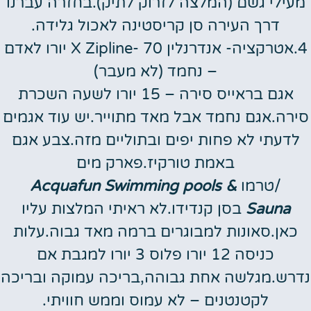
מעילי גשם (המלצה לזרוק לתיק).בחזרה עברנו
דרך העירה סן קריסטינה לאכול גלידה.
4.אטרקציה- אנדרנלין X Zipline- 70 יורו לאדם
– נחמד (לא מעבר)
אגם בראייס סירה – 15 יורו לשעה השכרת
סירה.אגם נחמד אבל מאד מתוייר.יש עוד אגמים
לדעתי לא פחות יפים ובתוליים מזה.צבע אגם
באמת טורקיז.פארק מים
/טרמו
Acquafun
Swimming pools &
Sauna
בסן קנדידו.לא ראיתי המלצות עליו
כאן.סאונות למבוגרים ברמה מאד גבוה.עלות
כניסה 12 יורו פלוס 3 יורו למגבת אם
נדרש.מגלשה אחת גבוהה,בריכה עמוקה ובריכה
לקטנטנים – לא עמוס וממש חוויתי.