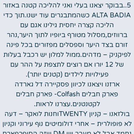
5..בבוקר יצאנו בעלי ואני להליכה קטנה באזור
ALTA BADIA כשהמתבגרים עוד ישנו.תוך כדי
הליכה קצרה יחסית גילינו אגם עם
ברווזים,מסלול מטורף ביופיו לתוך היער,נהר
זורם בצד היער וספסלים מפזורים בכל פינה
לפיקניק – מדהים.ממול למלון יש רכבל בעלות
של 12 יורו אם רוצים לתצפת על ההר עם
פעילויות לילדים (קטנים יותר).
ארזנו ויצאנו לכיוון פסקיירה דל גארדה
פארק חבלים Colfash- פארק חבלים
לקטנטנים.עצרנו לראות.
בולזאנו – קניון TWENTYוחנות לואקר – דעה
לא פופולרית – אחרי דולומיטים נוף עירוני וקניון
נחמד אבל לא מעבר.יש DM שזה הסופרפארם