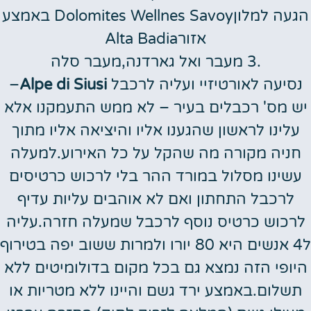
הגעה למלוןDolomites Wellnes Savoy באמצע
אזורAlta Badia
.3 מעבר ואל גארדנה,מעבר סלה
נסיעה לאורטיזיי ועליה לרכבל
Alpe di Siusi
–
יש מס' רכבלים בעיר – לא ממש התעמקנו אלא
עלינו לראשון שהגענו אליו והיציאה אליו מתוך
חניה מקורה מה שהקל על כל האירוע.למעלה
עשינו מסלול במורד ההר בלי לרכוש כרטיסים
לרכבל התחתון ואם לא אוהבים עליות עדיף
לרכוש כרטיס נוסף לרכבל שמעלה חזרה.עליה
ל4 אנשים היא 80 יורו ולמרות ששוב יפה בטירוף
היופי הזה נמצא גם בכל מקום בדולומיטים ללא
תשלום.באמצע ירד גשם והיינו ללא מטריות או