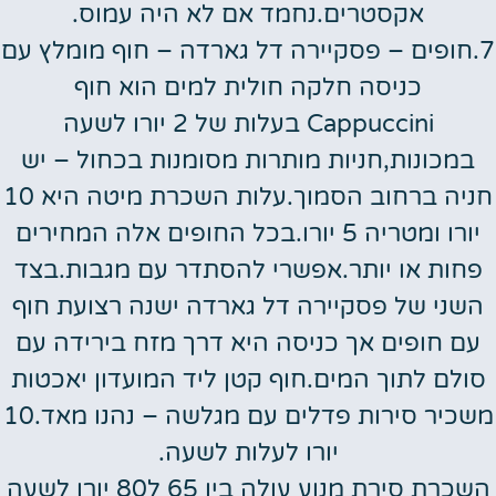
אקסטרים.נחמד אם לא היה עמוס.
7.חופים – פסקיירה דל גארדה – חוף מומלץ עם
כניסה חלקה חולית למים הוא חוף
Cappuccini בעלות של 2 יורו לשעה
במכונות,חניות מותרות מסומנות בכחול – יש
חניה ברחוב הסמוך.עלות השכרת מיטה היא 10
יורו ומטריה 5 יורו.בכל החופים אלה המחירים
פחות או יותר.אפשרי להסתדר עם מגבות.בצד
השני של פסקיירה דל גארדה ישנה רצועת חוף
עם חופים אך כניסה היא דרך מזח בירידה עם
סולם לתוך המים.חוף קטן ליד המועדון יאכטות
משכיר סירות פדלים עם מגלשה – נהנו מאד.10
יורו לעלות לשעה.
השכרת סירת מנוע עולה בין 65 ל80 יורו לשעה