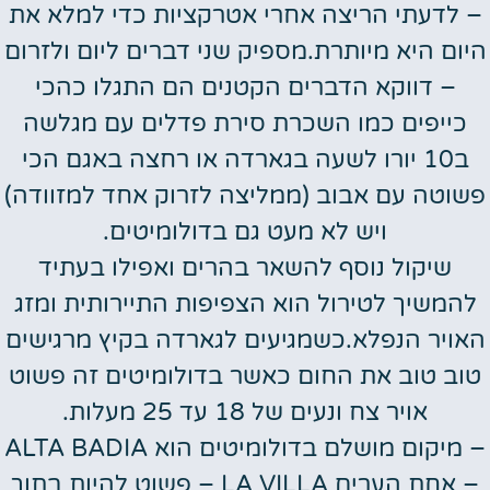
– לדעתי הריצה אחרי אטרקציות כדי למלא את
היום היא מיותרת.מספיק שני דברים ליום ולזרום
– דווקא הדברים הקטנים הם התגלו כהכי
כייפים כמו השכרת סירת פדלים עם מגלשה
ב10 יורו לשעה בגארדה או רחצה באגם הכי
פשוטה עם אבוב (ממליצה לזרוק אחד למזוודה)
ויש לא מעט גם בדולומיטים.
שיקול נוסף להשאר בהרים ואפילו בעתיד
להמשיך לטירול הוא הצפיפות התיירותית ומזג
האויר הנפלא.כשמגיעים לגארדה בקיץ מרגישים
טוב טוב את החום כאשר בדולומיטים זה פשוט
אויר צח ונעים של 18 עד 25 מעלות.
– מיקום מושלם בדולומיטים הוא ALTA BADIA
– אחת הערים LA VILLA – פשוט להיות בתוך