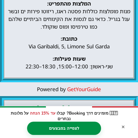
המלצות מהתפריט:
מנות מומלצות כוללות פסטה ראגו, ריזוטו פירות ים ובשר
עגל בגריל. כדאי גם לנסות את הקינוחים הביתיים שלהם
כמו טירמיסו ומוס שוקולד.
כתובת:
Via Garibaldi, 5, Limone Sul Garda
שעות פעילות:
שני-ראשון: 12:00–15:00, 18:30–22:30
Powered by
GetYourGuide
Al Vecchio Fontec
🇮🇹 מזמינים דרך Booking? קבלו
עד 15% הנחה
על מלונות
נבחרים
מטבח איטלקי מסורתי בלב העיר
×
לצפייה במבצעים
Al Vecchio Fontec היא מסעדה המציעה חוויה