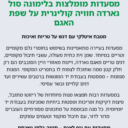
מסעדות מומלצות בלימונה סול
גארדה חוויה קולינרית על שפת
האגם
מטבח איטלקי עם דגש על טריות ואיכות
מסעדות בעיירה מתאפיינות בשימוש בחומרי גלם מקומיים
וטריים במיוחד. שמן זית כתית מעולה, עשבי תיבול מקומיים,
דגים טריים מאגם גארדה, ויינות מאזורי היין הסובבים הם רק
חלק קטן ממה שתוכלו לצפות לו בתפריט המקומי. המנות
מגוונות – מפסטות בעבודת יד המוגשות ברטבים עשירים ועד
דגים קלויים ובשר עסיסי.
במסעדות רבות תמצאו מנות מיוחדות של ריזוטו מתובל,
פיצות דקיקות ופריכות ופסטות ביתיות שמכינות בעבודת יד
יומיומית. כל מנה מבוססת על מתכונים מסורתיים העוברים
מדור לדור, עם תיבול מוקפד וטעמים עמוקים.
מסעדות עם נוף לאגם – חוויה בלתי נשכחת