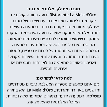
מטבח איטלקי אלגנטי ואיכותי
Ristorante La Mela d'Oro ידועה כחוויה קולינרית
יוקרתית בלימונה סול גארדה, עם שילוב של מטבח
איטלקי מסורתי וטכניקות מודרניות. המסעדה מעוצבת
בסגנון אלגנטי ומספקת אווירה רגועה ואינטימית. המקום
מתמקד בשימוש בחומרי גלם טריים ואיכותיים מהאזור,
מה שמבטיח כל מנה כטעימה ומפתיעה. המסעדה
מתמחה במנות המבוססות על פירות ים טריים, פסטות
בעבודת יד וריזוטו עם נגיעות עונתיות. השירות מקצועי
ואדיב, והאווירה מתאימה גם לארוחות רומנטיות או
אירועים חגיגיים.
למה כדאי לבקר שם:
אם אתם מחפשים מסעדה המשלבת טעמים מסורתיים
וחדשניים באווירה יוקרתית, La Mela d'Oro היא בחירה
מושלמת. המסעדה ידועה בתפריט המוקפד שלה ובחווית
האוכל האלגנטית שהיא מציעה.